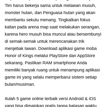
Tim harus bekerja sama untuk melawan musuh,
monster hutan, dan Penguasa hutan yang akan
membantu sekutu menang. Tingkatkan fokus
kalian pada arena map saat melakukan serangan,
karena hero musuh bisa muncul atau bersembunyi
di semak-semak untuk merencanakan trik
menjebak lawan. Download aplikasi game moba
Honor of Kings melalui PlayStore dan AppStore
sekarang. Pastikan RAM smartphone Anda
memiliki banyak ruang untuk menampung aplikasi
game ini yang selalu memperbarui sistem setiap
bulan/musiman.
Itulah 5 game online terbaik versi Android & iOS
yang bisa dimainkan gratis tanpa batasan waktu.