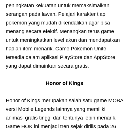
peningkatan kekuatan untuk memaksimalkan
serangan pada lawan. Pelajari karakter tiap
pokemon yang mudah dikendalikan agar bisa
menang secara efektif. Menangkan terus game
untuk meningkatkan level akun dan mendapatkan
hadiah item menarik. Game Pokemon Unite
tersedia dalam aplikasi PlayStore dan AppStore
yang dapat dimainkan secara gratis.
Honor of Kings
Honor of Kings merupakan salah satu game MOBA
versi Mobile Legends lainnya yang memiliki
animasi grafis tinggi dan tentunya lebih menarik.
Game HOK ini menjadi tren sejak dirilis pada 26