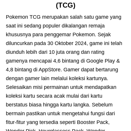
(TCG)
Pokemon TCG merupakan salah satu game yang
saat ini sedang populer dikalangan remaja
khususnya para penggemar Pokemon. Sejak
diluncurkan pada 30 Oktober 2024, game ini telah
diunduh lebih dari 10 juta orang dan rating
gamenya mencapai 4,6 bintang di Google Play &
4,8 bintang di AppStore. Gamer dapat bertarung
dengan gamer lain melalui koleksi kartunya.
Selesaikan misi permainan untuk mendapatkan
koleksi kartu secara acak mulai dari kartu
berstatus biasa hingga kartu langka. Sebelum
bermain pastikan untuk mengetahui fungsi dari
fitur-fitur yang tersedia seperti Booster Pack,