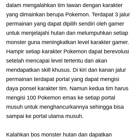
dalam mengalahkan tim lawan dengan karakter
yang dimainkan berupa Pokemon. Terdapat 3 jalur
permainan yang dapat dipilih sendiri oleh gamer
untuk menjelajahi hutan dan melumpuhkan setiap
monster guna meningkatkan level karakter gamer.
Hampir setiap karakter Pokemon dapat berevolusi
setelah mencapai level tertentu dan akan
mendapatkan skill khusus. Di kiri dan kanan jalur
permainan terdapat portal yang dapat mengisi
daya ponsel karakter tim. Namun kedua tim harus
mengisi 100 Pokemon emas ke setiap portal
musuh untuk menghancurkannya sehingga bisa
sampai ke portal utama musuh.
Kalahkan bos monster hutan dan dapatkan